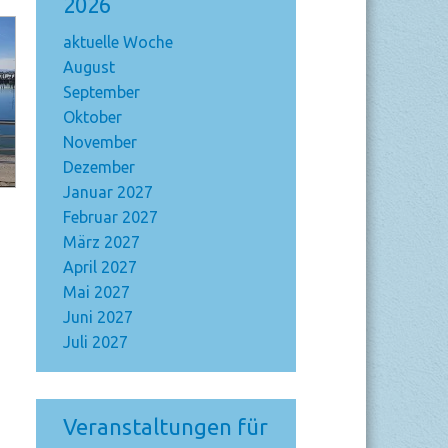
2026
aktuelle Woche
August
September
Oktober
November
Dezember
Januar 2027
Februar 2027
März 2027
April 2027
Mai 2027
Juni 2027
Juli 2027
Veranstaltungen für