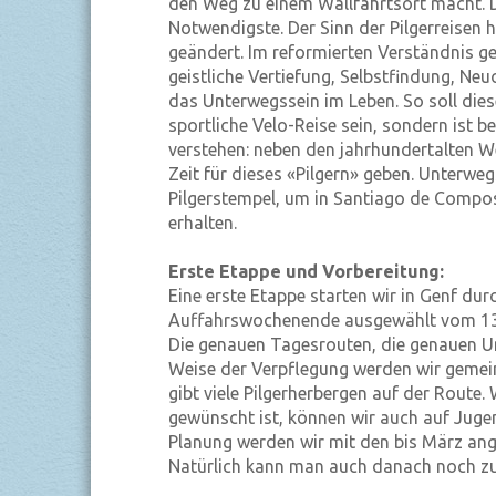
den Weg zu einem Wallfahrtsort macht. D
Notwendigste. Der Sinn der Pilgerreisen h
geändert. Im reformierten Verständnis g
geistliche Vertiefung, Selbstfindung, Ne
das Unterwegssein im Leben. So soll dies
sportliche Velo-Reise sein, sondern ist b
verstehen: neben den jahrhundertalten W
Zeit für dieses «Pilgern» geben. Unterweg
Pilgerstempel, um in Santiago de Compos
erhalten.
Erste Etappe und Vorbereitung:
Eine erste Etappe starten wir in Genf du
Auffahrswochenende ausgewählt vom 13.
Die genauen Tagesrouten, die genauen Un
Weise der Verpflegung werden wir gemei
gibt viele Pilgerherbergen auf der Rout
gewünscht ist, können wir auch auf Jug
Planung werden wir mit den bis März an
Natürlich kann man auch danach noch zu