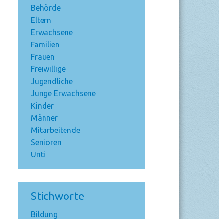
Behörde
Eltern
Erwachsene
Familien
Frauen
Freiwillige
Jugendliche
Junge Erwachsene
Kinder
Männer
Mitarbeitende
Senioren
Unti
Stichworte
Bildung