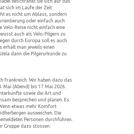
abei beschränkt sie sich auf das
at sich im Laufe der Zeit
eht es nicht um Ablass, sondern
uorientierung oder einfach auch
e Velo-Reise nicht einfach eine
ewusst auch als Velo-Pilgern zu
egen durch Europa soll es auch
s erhält man jeweils einen
tela dann die Pilgerurkunde zu
rch Frankreich. Wir haben dazu das
 Mai (Abend) bis 17 Mai 2026.
terkünfte sowie die Art und
nsam besprechen und planen. Es
e. Wenn etwas mehr Komfort
endherbergen ausweichen. Die
gemeldeten Personen durchführen.
r Gruppe dazu stossen.