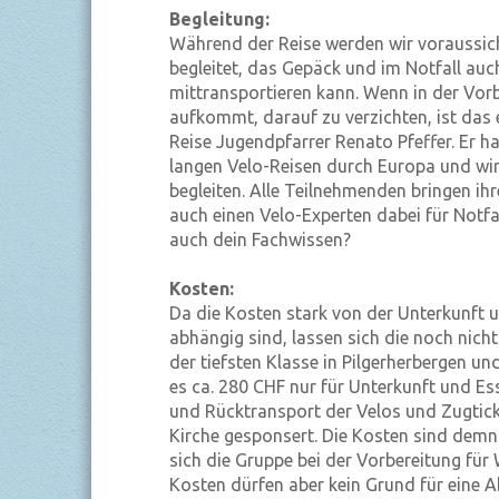
Begleitung:
Während der Reise werden wir voraussich
begleitet, das Gepäck und im Notfall au
mittransportieren kann. Wenn in der Vor
aufkommt, darauf zu verzichten, ist das e
Reise Jugendpfarrer Renato Pfeffer. Er h
langen Velo-Reisen durch Europa und wird
begleiten. Alle Teilnehmenden bringen ih
auch einen Velo-Experten dabei für Notfa
auch dein Fachwissen?
Kosten:
Da die Kosten stark von der Unterkunft
abhängig sind, lassen sich die noch nich
der tiefsten Klasse in Pilgerherbergen u
es ca. 280 CHF nur für Unterkunft und E
und Rücktransport der Velos und Zugticke
Kirche gesponsert. Die Kosten sind dem
sich die Gruppe bei der Vorbereitung für 
Kosten dürfen aber kein Grund für eine Ab