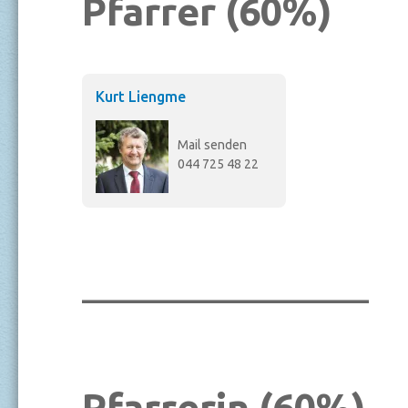
Pfarrer (60%)
Kurt Liengme
Mail senden
044 725 48 22
_______________
Pfarrerin (60%)