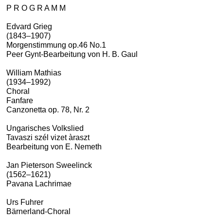
P R O G R A M M
Edvard Grieg
(1843–1907)
Morgenstimmung op.46 No.1
Peer Gynt-Bearbeitung von H. B. Gaul
William Mathias
(1934–1992)
Choral
Fanfare
Canzonetta op. 78, Nr. 2
Ungarisches Volkslied
Tavaszi szél vizet àraszt
Bearbeitung von E. Nemeth
Jan Pieterson Sweelinck
(1562–1621)
Pavana Lachrimae
Urs Fuhrer
Bärnerland-Choral