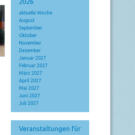
2026
aktuelle Woche
August
September
Oktober
November
Dezember
Januar 2027
Februar 2027
März 2027
April 2027
Mai 2027
Juni 2027
Juli 2027
Veranstaltungen für