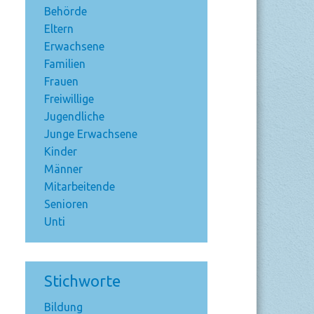
Behörde
Eltern
Erwachsene
Familien
Frauen
Freiwillige
Jugendliche
Junge Erwachsene
Kinder
Männer
Mitarbeitende
Senioren
Unti
Stichworte
Bildung