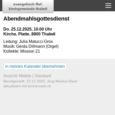
evangelisch Ref.
kirchgemeinde thalwil
Abendmahlsgottesdienst
Do. 25.12.2025, 10.00 Uhr
Kirche
,
Platte, 8800 Thalwil
Leitung:
Julia Matucci-Gros
Musik:
Gerda Dillmann
(Orgel)
Kollekte:
Mission 21
in meinen Kalender übernehmen
Ansicht:
Mobile
|
Standard
Bereitgestellt: 23.12.2025,
Jürg-Markus Meier
aktualisiert mit kirchenweb.ch